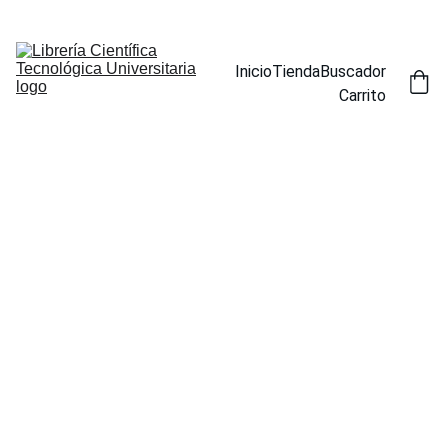
ENCUENTRA NUESTROS TÍTULOS POR ESPECIALIDAD EN LA 
SECCIÓN BUSCADOR
Inicio
Tienda
Buscador
Carrito
PARASIT